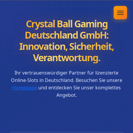
Crystal Ball Gaming
Deutschland GmbH:
Innovation, Sicherheit,
Verantwortung.
Ihr vertrauenswürdiger Partner für lizenzierte
Online-Slots in Deutschland. Besuchen Sie unsere
Homepage
und entdecken Sie unser komplettes
Angebot.