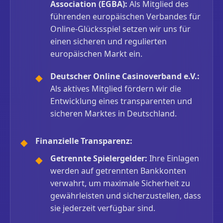
Association (EGBA):
Als Mitglied des
führenden europäischen Verbandes für
Online-Glücksspiel setzen wir uns für
einen sicheren und regulierten
europäischen Markt ein.
Deutscher Online Casinoverband e.V.:
Als aktives Mitglied fördern wir die
Entwicklung eines transparenten und
sicheren Marktes in Deutschland.
Finanzielle Transparenz:
Getrennte Spielergelder:
Ihre Einlagen
werden auf getrennten Bankkonten
verwahrt, um maximale Sicherheit zu
gewährleisten und sicherzustellen, dass
sie jederzeit verfügbar sind.