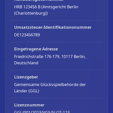
HRB 123456 B (Amtsgericht Berlin
(Charlottenburg))
Umsatzsteuer-Identifikationsnummer
DE123456789
Eingetragene Adresse
Friedrichstraße 176-179, 10117 Berlin,
Deutschland
Lizenzgeber
Gemeinsame Glücksspielbehörde der
Länder (GGL)
Lizenznummer
GGL/001/2023/VGS/SLOT-123