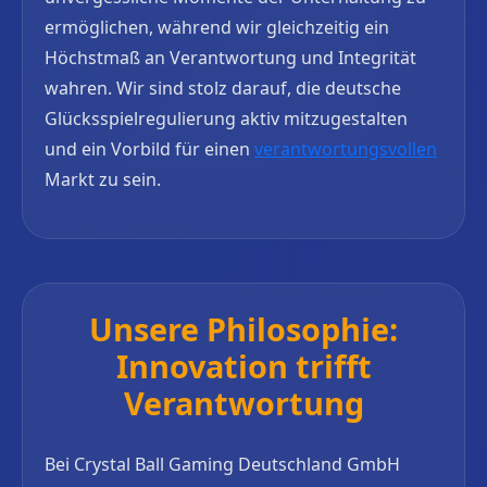
ermöglichen, während wir gleichzeitig ein
Höchstmaß an Verantwortung und Integrität
wahren. Wir sind stolz darauf, die deutsche
Glücksspielregulierung aktiv mitzugestalten
und ein Vorbild für einen
verantwortungsvollen
Markt zu sein.
Unsere Philosophie:
Innovation trifft
Verantwortung
Bei Crystal Ball Gaming Deutschland GmbH