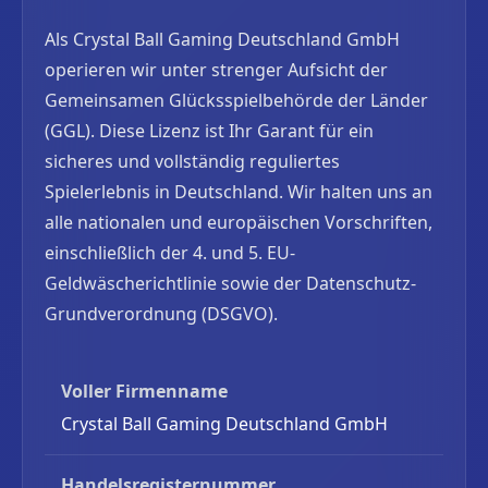
Als Crystal Ball Gaming Deutschland GmbH
operieren wir unter strenger Aufsicht der
Gemeinsamen Glücksspielbehörde der Länder
(GGL). Diese Lizenz ist Ihr Garant für ein
sicheres und vollständig reguliertes
Spielerlebnis in Deutschland. Wir halten uns an
alle nationalen und europäischen Vorschriften,
einschließlich der 4. und 5. EU-
Geldwäscherichtlinie sowie der Datenschutz-
Grundverordnung (DSGVO).
Voller Firmenname
Crystal Ball Gaming Deutschland GmbH
Handelsregisternummer