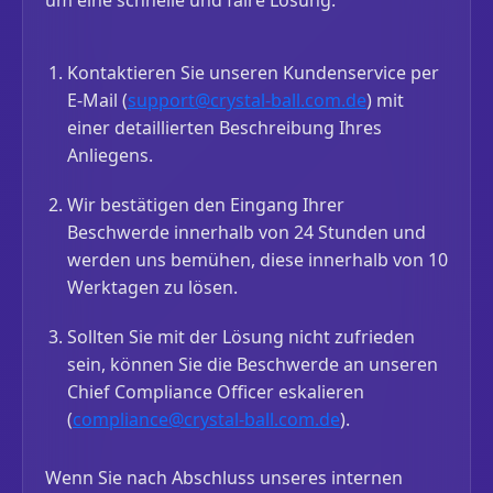
um eine schnelle und faire Lösung.
Kontaktieren Sie unseren Kundenservice per
E-Mail (
support@crystal-ball.com.de
) mit
einer detaillierten Beschreibung Ihres
Anliegens.
Wir bestätigen den Eingang Ihrer
Beschwerde innerhalb von 24 Stunden und
werden uns bemühen, diese innerhalb von 10
Werktagen zu lösen.
Sollten Sie mit der Lösung nicht zufrieden
sein, können Sie die Beschwerde an unseren
Chief Compliance Officer eskalieren
(
compliance@crystal-ball.com.de
).
Wenn Sie nach Abschluss unseres internen