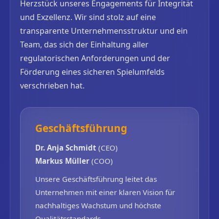
Herzstück unseres Engagements für Integrität
und Exzellenz. Wir sind stolz auf eine
transparente Unternehmensstruktur und ein
Team, das sich der Einhaltung aller
regulatorischen Anforderungen und der
Förderung eines sicheren Spielumfelds
verschrieben hat.
Geschäftsführung
Dr. Anja Schmidt
(CEO)
Markus Müller
(COO)
Unsere Geschäftsführung leitet das
Unternehmen mit einer klaren Vision für
nachhaltiges Wachstum und höchste
Qualitätsstandards.