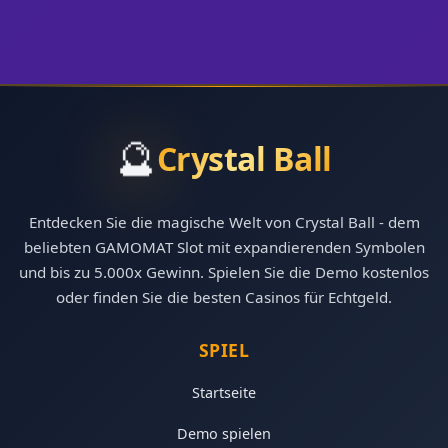
🔮
Crystal Ball
Entdecken Sie die magische Welt von Crystal Ball - dem
beliebten GAMOMAT Slot mit expandierenden Symbolen
und bis zu 5.000x Gewinn. Spielen Sie die Demo kostenlos
oder finden Sie die besten Casinos für Echtgeld.
SPIEL
Startseite
Demo spielen