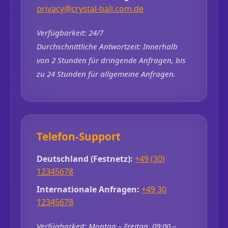
privacy@crystal-ball.com.de
Verfügbarkeit: 24/7
Durchschnittliche Antwortzeit: Innerhalb
von 2 Stunden für dringende Anfragen, bis
zu 24 Stunden für allgemeine Anfragen.
Telefon-Support
Deutschland (Festnetz):
+49 (30)
12345678
Internationale Anfragen:
+49 30
12345678
Verfügbarkeit: Montag – Freitag, 09:00 –