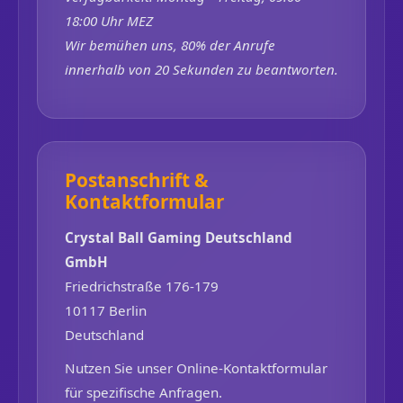
18:00 Uhr MEZ
Wir bemühen uns, 80% der Anrufe
innerhalb von 20 Sekunden zu beantworten.
Postanschrift &
Kontaktformular
Crystal Ball Gaming Deutschland
GmbH
Friedrichstraße 176-179
10117 Berlin
Deutschland
Nutzen Sie unser Online-Kontaktformular
für spezifische Anfragen.