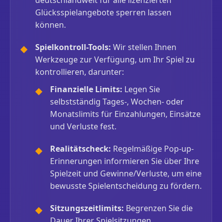
deutschlandweit für alle lizenzierten
Glücksspielangebote sperren lassen
können.
Spielkontroll-Tools:
Wir stellen Ihnen
Werkzeuge zur Verfügung, um Ihr Spiel zu
kontrollieren, darunter:
Finanzielle Limits:
Legen Sie
selbstständig Tages-, Wochen- oder
Monatslimits für Einzahlungen, Einsätze
und Verluste fest.
Realitätscheck:
Regelmäßige Pop-up-
Erinnerungen informieren Sie über Ihre
Spielzeit und Gewinne/Verluste, um eine
bewusste Spielentscheidung zu fördern.
Sitzungszeitlimits:
Begrenzen Sie die
Dauer Ihrer Spielsitzungen.