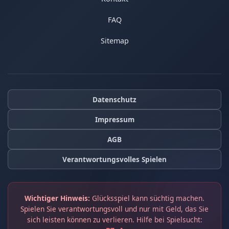
FAQ
Sitemap
Datenschutz
Impressum
AGB
Verantwortungsvolles Spielen
Wichtiger Hinweis:
Glücksspiel kann süchtig machen.
Spielen Sie verantwortungsvoll und nur mit Geld, das Sie
sich leisten können zu verlieren. Hilfe bei Spielsucht: